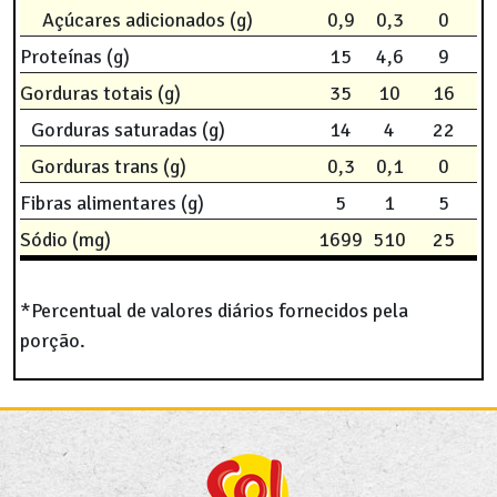
Açúcares adicionados (g)
0,9
0,3
0
Proteínas (g)
15
4,6
9
Gorduras totais (g)
35
10
16
Gorduras saturadas (g)
14
4
22
Gorduras trans (g)
0,3
0,1
0
Fibras alimentares (g)
5
1
5
Sódio (mg)
1699
510
25
*Percentual de valores diários fornecidos pela
porção.