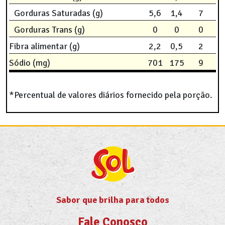
Gorduras Saturadas (g)
5,6
1,4
7
Gorduras Trans (g)
0
0
0
Fibra alimentar (g)
2,2
0,5
2
Sódio (mg)
701
175
9
*Percentual de valores diários fornecido pela porção.
Sabor que brilha para todos
Fale Conosco